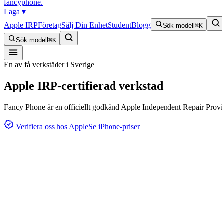
fancyphone
.
Laga
▾
Apple IRP
Företag
Sälj Din Enhet
Student
Blogg
Sök modell
⌘K
Sök modell
⌘K
En av få verkstäder i Sverige
Apple IRP-certifierad verkstad
Fancy Phone är en officiellt godkänd Apple Independent Repair Provider
Verifiera oss hos Apple
Se iPhone-priser