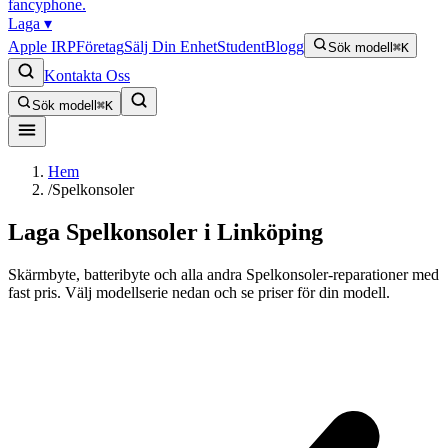
fancyphone
.
Laga
▾
Apple IRP
Företag
Sälj Din Enhet
Student
Blogg
Sök modell
⌘K
Kontakta Oss
Sök modell
⌘K
Hem
/
Spelkonsoler
Laga
Spelkonsoler
i Linköping
Skärmbyte, batteribyte och alla andra Spelkonsoler-reparationer med
fast pris. Välj modellserie nedan och se priser för din modell.