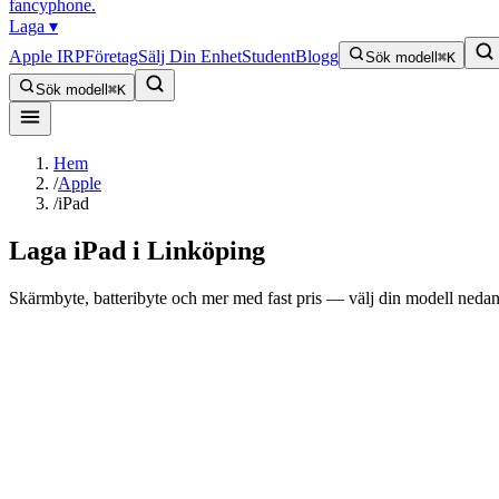
fancyphone
.
Laga
▾
Apple IRP
Företag
Sälj Din Enhet
Student
Blogg
Sök modell
⌘K
Sök modell
⌘K
Hem
/
Apple
/
iPad
Laga
iPad
i Linköping
Skärmbyte, batteribyte och mer med fast pris — välj din modell nedan 