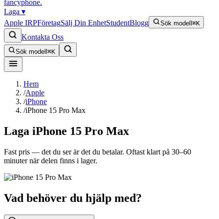
fancyphone
.
Laga
▾
Apple IRP
Företag
Sälj Din Enhet
Student
Blogg
Sök modell
⌘K
Kontakta Oss
Sök modell
⌘K
Hem
/
Apple
/
iPhone
/
iPhone 15 Pro Max
Laga
iPhone 15 Pro Max
Fast pris — det du ser är det du betalar. Oftast klart på 30–60
minuter när delen finns i lager.
Vad behöver du hjälp med?