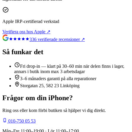
Apple IRP-certifierad verkstad
Verifiera oss hos Apple ↗
336
verifierade recensioner ↗
Så funkar det
Fri drop-in — klart på 30–60 min när delen finns i lager,
annars i butik inom max 3 arbetsdagar
3–6 månaders garanti på alla reparationer
Storgatan 25, 582 23 Linköping
Frågor om din
iPhone
?
Ring oss eller kom förbi butiken så hjälper vi dig direkt.
010-750 05 53
Mån–Fre
11:00–19:00
· Lör
11:00–17:00