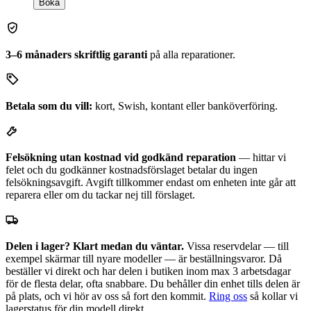
Boka
3–6 månaders skriftlig garanti
på alla reparationer.
Betala som du vill:
kort, Swish, kontant eller banköverföring.
Felsökning utan kostnad vid godkänd reparation
— hittar vi
felet och du godkänner kostnadsförslaget betalar du ingen
felsökningsavgift. Avgift tillkommer endast om enheten inte går att
reparera eller om du tackar nej till förslaget.
Delen i lager? Klart medan du väntar.
Vissa reservdelar — till
exempel skärmar till nyare modeller — är beställningsvaror. Då
beställer vi direkt och har delen i butiken inom max 3 arbetsdagar
för de flesta delar, ofta snabbare. Du behåller din enhet tills delen är
på plats, och vi hör av oss så fort den kommit.
Ring oss
så kollar vi
lagerstatus för din modell direkt.