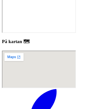
På kartan 🗺️