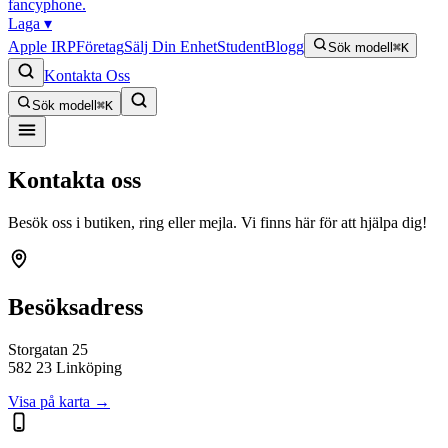
fancyphone
.
Laga
▾
Apple IRP
Företag
Sälj Din Enhet
Student
Blogg
Sök modell
⌘K
Kontakta Oss
Sök modell
⌘K
Kontakta oss
Besök oss i butiken, ring eller mejla. Vi finns här för att hjälpa dig!
Besöksadress
Storgatan 25
582 23 Linköping
Visa på karta →