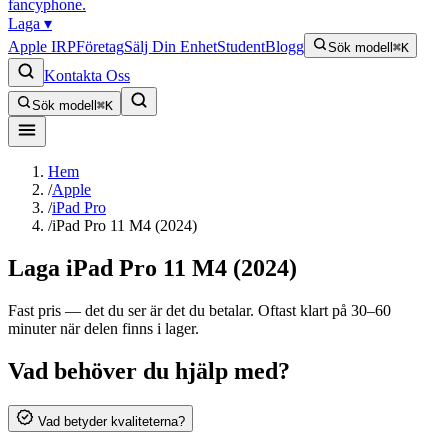
fancyphone
.
Laga
▾
Apple IRP
Företag
Sälj Din Enhet
Student
Blogg
Sök modell
⌘K
Kontakta Oss
Sök modell
⌘K
Hem
/
Apple
/
iPad Pro
/
iPad Pro 11 M4 (2024)
Laga
iPad Pro 11 M4 (2024)
Fast pris — det du ser är det du betalar. Oftast klart på 30–60
minuter när delen finns i lager.
Vad behöver du hjälp med?
Vad betyder kvaliteterna?