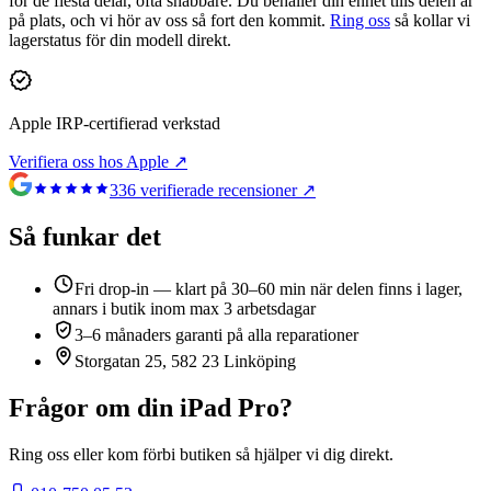
för de flesta delar, ofta snabbare. Du behåller din enhet tills delen är
på plats, och vi hör av oss så fort den kommit.
Ring oss
så kollar vi
lagerstatus för din modell direkt.
Apple IRP-certifierad verkstad
Verifiera oss hos Apple ↗
336
verifierade recensioner ↗
Så funkar det
Fri drop-in — klart på 30–60 min när delen finns i lager,
annars i butik inom max 3 arbetsdagar
3–6 månaders garanti på alla reparationer
Storgatan 25, 582 23 Linköping
Frågor om din
iPad Pro
?
Ring oss eller kom förbi butiken så hjälper vi dig direkt.