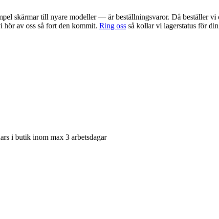
pel skärmar till nyare modeller — är beställningsvaror. Då beställer vi 
 vi hör av oss så fort den kommit.
Ring oss
så kollar vi lagerstatus för di
nars i butik inom max 3 arbetsdagar