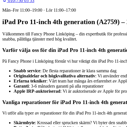
010-750 05 53
Mån–Fre
11:00–19:00
· Lör
11:00–17:00
iPad Pro 11-inch 4th generation (A2759) –
Välkommen till Fancy Phone Linköping – din expertbutik för professio
snabba, pålitliga tjänster med hög kvalitet.
Varför välja oss för din iPad Pro 11-inch 4th genera
På Fancy Phone i Linköping förstår vi hur viktigt din iPad Pro 11-inc
Snabb service
: De flesta reparationer är klara samma dag
Originaldelar och högkvalitativa alternativ
: Vi använder end
Erfarna tekniker
: Vårt team har många års erfarenhet av App
Garanti
: 3-6 månaders garanti på alla reparationer
Apple IRP-auktoriserad
: Vi är auktoriserade av Apple för pro
Vanliga reparationer för iPad Pro 11-inch 4th genera
Vi utför alla typer av reparationer för din iPad Pro 11-inch 4th gener
Skärmbyte
: Krossad eller sprucken skärm? Vi byter den snabb