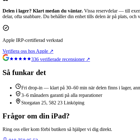
Delen i lager? Klart medan du väntar.
Vissa reservdelar — till exem
delar, ofta snabbare. Du behåller din enhet tills delen är på plats, och
Apple IRP-certifierad verkstad
Verifiera oss hos Apple ↗
336
verifierade recensioner ↗
Så funkar det
Fri drop-in — klart på 30–60 min när delen finns i lager, an
3–6 månaders garanti på alla reparationer
Storgatan 25, 582 23 Linköping
Frågor om din
iPad
?
Ring oss eller kom förbi butiken så hjälper vi dig direkt.