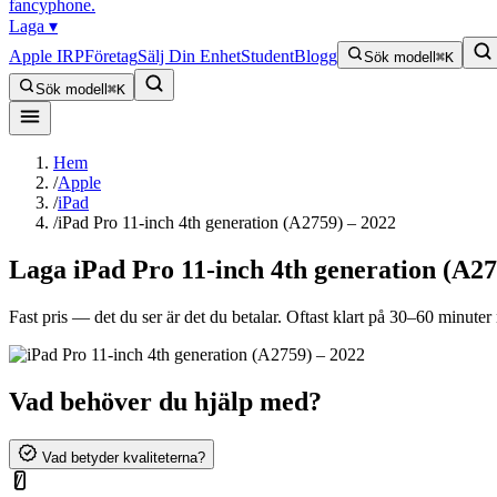
fancyphone
.
Laga
▾
Apple IRP
Företag
Sälj Din Enhet
Student
Blogg
Sök modell
⌘K
Sök modell
⌘K
Hem
/
Apple
/
iPad
/
iPad Pro 11-inch 4th generation (A2759) – 2022
Laga
iPad Pro 11-inch 4th generation (A27
Fast pris — det du ser är det du betalar. Oftast klart på 30–60 minuter n
Vad behöver du hjälp med?
Vad betyder kvaliteterna?