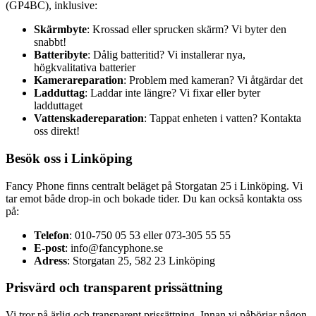
(GP4BC), inklusive:
Skärmbyte
: Krossad eller sprucken skärm? Vi byter den
snabbt!
Batteribyte
: Dålig batteritid? Vi installerar nya,
högkvalitativa batterier
Kamerareparation
: Problem med kameran? Vi åtgärdar det
Ladduttag
: Laddar inte längre? Vi fixar eller byter
ladduttaget
Vattenskadereparation
: Tappat enheten i vatten? Kontakta
oss direkt!
Besök oss i Linköping
Fancy Phone finns centralt beläget på Storgatan 25 i Linköping. Vi
tar emot både drop-in och bokade tider. Du kan också kontakta oss
på:
Telefon
: 010-750 05 53 eller 073-305 55 55
E-post
:
info@fancyphone.se
Adress
: Storgatan 25, 582 23 Linköping
Prisvärd och transparent prissättning
Vi tror på ärlig och transparent prissättning. Innan vi påbörjar någon