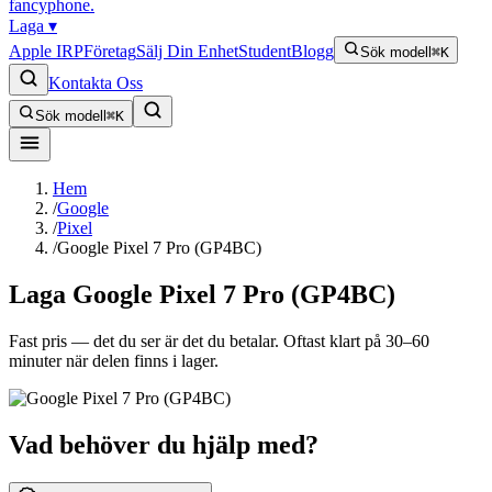
fancyphone
.
Laga
▾
Apple IRP
Företag
Sälj Din Enhet
Student
Blogg
Sök modell
⌘K
Kontakta Oss
Sök modell
⌘K
Hem
/
Google
/
Pixel
/
Google Pixel 7 Pro (GP4BC)
Laga
Google Pixel 7 Pro (GP4BC)
Fast pris — det du ser är det du betalar. Oftast klart på 30–60
minuter när delen finns i lager.
Vad behöver du hjälp med?