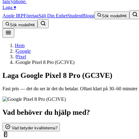
fancyphone
.
Laga
▾
Apple IRP
Företag
Sälj Din Enhet
Student
Blogg
Sök modell
⌘K
Sök modell
⌘K
Hem
/
Google
/
Pixel
/
Google Pixel 8 Pro (GC3VE)
Laga
Google Pixel 8 Pro (GC3VE)
Fast pris — det du ser är det du betalar. Oftast klart på 30–60 minuter n
Vad behöver du hjälp med?
Vad betyder kvaliteterna?