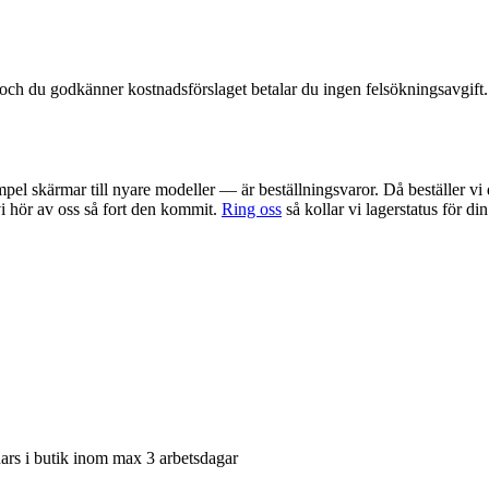
t och du godkänner kostnadsförslaget betalar du ingen felsökningsavgift.
pel skärmar till nyare modeller — är beställningsvaror. Då beställer vi 
 vi hör av oss så fort den kommit.
Ring oss
så kollar vi lagerstatus för di
nars i butik inom max 3 arbetsdagar