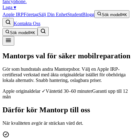
fancyphone
.
Laga
▾
Apple IRP
Företag
Sälj Din Enhet
Student
Blogg
Sök modell
⌘K
Kontakta Oss
Sök modell
⌘K
Mantorps val för säker mobilreparation
Gör som hundratals andra Mantorpsbor. Välj en Apple IRP-
certifierad verkstad med äkta originaldelar istället för obehöriga
lokala alternativ. Snabb hantering, oslagbara priser.
Apple originaldelar ✓
Väntetid 30–60 minuter
Garanti upp till 12
mån
Därför kör
Mantorp
till oss
När kvaliteten avgör är sträckan värd det.