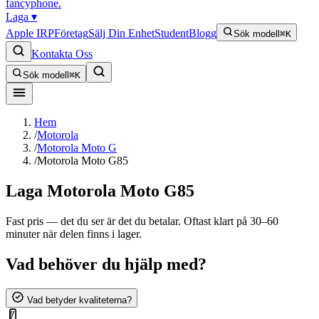
fancyphone
.
Laga
▾
Apple IRP
Företag
Sälj Din Enhet
Student
Blogg
Sök modell
⌘K
Kontakta Oss
Sök modell
⌘K
Hem
/
Motorola
/
Motorola Moto G
/
Motorola Moto G85
Laga
Motorola Moto G85
Fast pris — det du ser är det du betalar. Oftast klart på 30–60
minuter när delen finns i lager.
Vad behöver du hjälp med?
Vad betyder kvaliteterna?