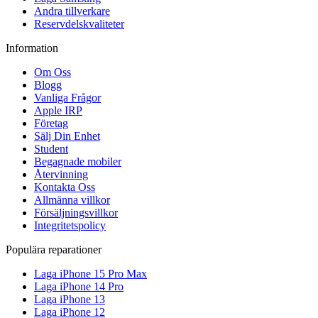
Andra tillverkare
Reservdelskvaliteter
Information
Om Oss
Blogg
Vanliga Frågor
Apple IRP
Företag
Sälj Din Enhet
Student
Begagnade mobiler
Återvinning
Kontakta Oss
Allmänna villkor
Försäljningsvillkor
Integritetspolicy
Populära reparationer
Laga iPhone 15 Pro Max
Laga iPhone 14 Pro
Laga iPhone 13
Laga iPhone 12