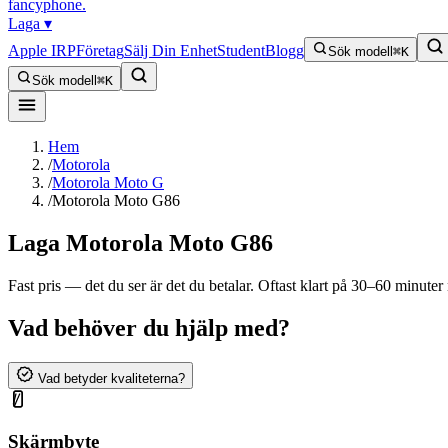
fancyphone
.
Laga
▾
Apple IRP
Företag
Sälj Din Enhet
Student
Blogg
Sök modell
⌘K
Sök modell
⌘K
Hem
/
Motorola
/
Motorola Moto G
/
Motorola Moto G86
Laga
Motorola Moto G86
Fast pris — det du ser är det du betalar. Oftast klart på 30–60 minuter n
Vad behöver du hjälp med?
Vad betyder kvaliteterna?
Skärmbyte