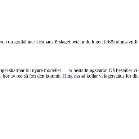
t och du godkänner kostnadsförslaget betalar du ingen felsökningsavgift.
pel skärmar till nyare modeller — är beställningsvaror. Då beställer vi 
 vi hör av oss så fort den kommit.
Ring oss
så kollar vi lagerstatus för di