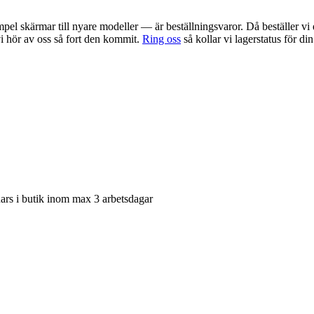
pel skärmar till nyare modeller — är beställningsvaror. Då beställer vi 
 vi hör av oss så fort den kommit.
Ring oss
så kollar vi lagerstatus för di
nars i butik inom max 3 arbetsdagar