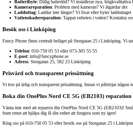
Batteribyte
: Dålig batteritid? Vi installerar nya, högkvalitativa 
Kamerareparation
: Problem med kameran? Vi åtgärdar det
Ladduttag
: Laddar inte längre? Vi fixar eller byter ladduttaget
Vattenskadereparation
: Tappat enheten i vatten? Kontakta oss
Besök oss i Linköping
Fancy Phone finns centralt beläget på Storgatan 25 i Linköping. Vi t
Telefon
: 010-750 05 53 eller 073-305 55 55
E-post
:
info@fancyphone.se
Adress
: Storgatan 25, 582 23 Linköping
Prisvärd och transparent prissättning
Vi tror på ärlig och transparent prissättning. Innan vi påbörjar någo
Boka din OnePlus Nord CE 5G (EB2103) reparation 
Vänta inte med att reparera din OnePlus Nord CE 5G (EB2103)! Små pr
fram emot att hjälpa dig få din enhet att fungera som ny igen!
Ring oss på 010-750 05 53 eller besök oss på Storgatan 25 i Linköpin