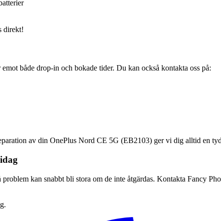
batterier
 direkt!
ar emot både drop-in och bokade tider. Du kan också kontakta oss på:
n reparation av din OnePlus Nord CE 5G (EB2103) ger vi dig alltid en tyd
idag
oblem kan snabbt bli stora om de inte åtgärdas. Kontakta Fancy Phone 
g.