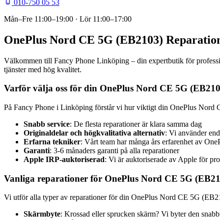
010-750 05 53
Mån–Fre
11:00–19:00
· Lör
11:00–17:00
OnePlus Nord CE 5G (EB2103) Reparation
Välkommen till Fancy Phone Linköping – din expertbutik för professi
tjänster med hög kvalitet.
Varför välja oss för din OnePlus Nord CE 5G (EB210
På Fancy Phone i Linköping förstår vi hur viktigt din OnePlus Nord 
Snabb service
: De flesta reparationer är klara samma dag
Originaldelar och högkvalitativa alternativ
: Vi använder end
Erfarna tekniker
: Vårt team har många års erfarenhet av One
Garanti
: 3-6 månaders garanti på alla reparationer
Apple IRP-auktoriserad
: Vi är auktoriserade av Apple för pro
Vanliga reparationer för OnePlus Nord CE 5G (EB2
Vi utför alla typer av reparationer för din OnePlus Nord CE 5G (EB21
Skärmbyte
: Krossad eller sprucken skärm? Vi byter den snabb