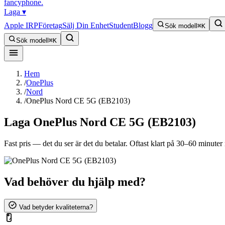
fancyphone
.
Laga
▾
Apple IRP
Företag
Sälj Din Enhet
Student
Blogg
Sök modell
⌘K
Sök modell
⌘K
Hem
/
OnePlus
/
Nord
/
OnePlus Nord CE 5G (EB2103)
Laga
OnePlus Nord CE 5G (EB2103)
Fast pris — det du ser är det du betalar. Oftast klart på 30–60 minuter n
Vad behöver du hjälp med?
Vad betyder kvaliteterna?