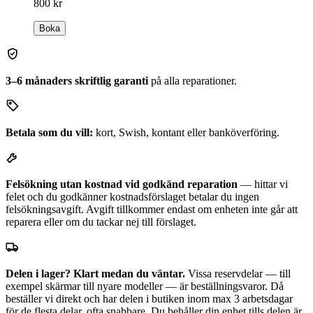
800 kr
Boka
3–6 månaders skriftlig garanti
på alla reparationer.
Betala som du vill:
kort, Swish, kontant eller banköverföring.
Felsökning utan kostnad vid godkänd reparation
— hittar vi
felet och du godkänner kostnadsförslaget betalar du ingen
felsökningsavgift. Avgift tillkommer endast om enheten inte går att
reparera eller om du tackar nej till förslaget.
Delen i lager? Klart medan du väntar.
Vissa reservdelar — till
exempel skärmar till nyare modeller — är beställningsvaror. Då
beställer vi direkt och har delen i butiken inom max 3 arbetsdagar
för de flesta delar, ofta snabbare. Du behåller din enhet tills delen är