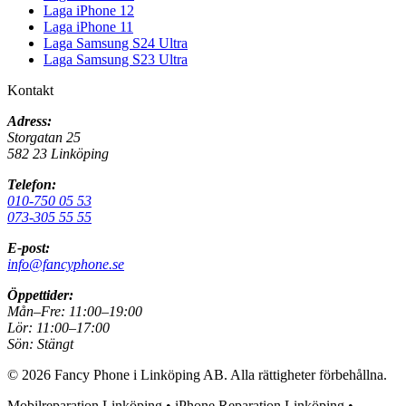
Laga iPhone 12
Laga iPhone 11
Laga Samsung S24 Ultra
Laga Samsung S23 Ultra
Kontakt
Adress:
Storgatan 25
582 23 Linköping
Telefon:
010-750 05 53
073-305 55 55
E-post:
info@fancyphone.se
Öppettider:
Mån–Fre:
11:00–19:00
Lör:
11:00–17:00
Sön:
Stängt
©
2026
Fancy Phone i Linköping AB
. Alla rättigheter förbehållna.
Mobilreparation Linköping • iPhone Reparation Linköping •