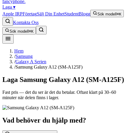
fancyphone
.
Laga
▾
Apple IRP
Företag
Sälj Din Enhet
Student
Blogg
Sök modell
⌘K
Kontakta Oss
Sök modell
⌘K
Hem
/
Samsung
/
Galaxy A Serien
/
Samsung Galaxy A12 (SM-A125F)
Laga
Samsung Galaxy A12 (SM-A125F)
Fast pris — det du ser är det du betalar. Oftast klart på 30–60
minuter när delen finns i lager.
Vad behöver du hjälp med?