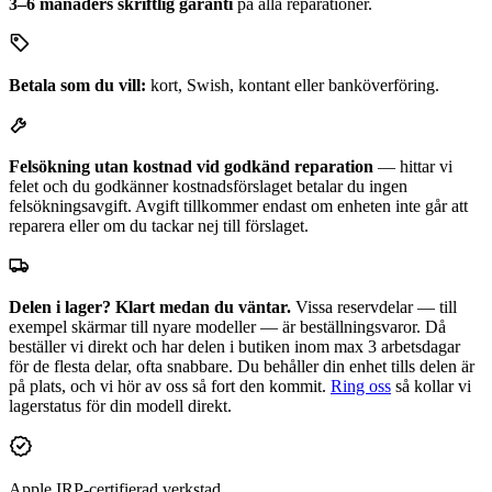
3–6 månaders skriftlig garanti
på alla reparationer.
Betala som du vill:
kort, Swish, kontant eller banköverföring.
Felsökning utan kostnad vid godkänd reparation
— hittar vi
felet och du godkänner kostnadsförslaget betalar du ingen
felsökningsavgift. Avgift tillkommer endast om enheten inte går att
reparera eller om du tackar nej till förslaget.
Delen i lager? Klart medan du väntar.
Vissa reservdelar — till
exempel skärmar till nyare modeller — är beställningsvaror. Då
beställer vi direkt och har delen i butiken inom max 3 arbetsdagar
för de flesta delar, ofta snabbare. Du behåller din enhet tills delen är
på plats, och vi hör av oss så fort den kommit.
Ring oss
så kollar vi
lagerstatus för din modell direkt.
Apple IRP-certifierad verkstad