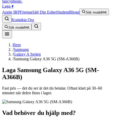
fancyphone
.
Laga
▾
Apple IRP
Företag
Sälj Din Enhet
Student
Blogg
Sök modell
⌘K
Kontakta Oss
Sök modell
⌘K
Hem
/
Samsung
/
Galaxy A Serien
/
Samsung Galaxy A36 5G (SM-A366B)
Laga
Samsung Galaxy A36 5G (SM-
A366B)
Fast pris — det du ser är det du betalar. Oftast klart på 30–60
minuter när delen finns i lager.
Vad behöver du hjälp med?