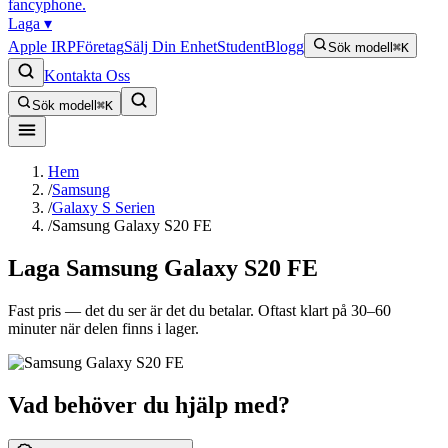
fancyphone
.
Laga
▾
Apple IRP
Företag
Sälj Din Enhet
Student
Blogg
Sök modell
⌘K
Kontakta Oss
Sök modell
⌘K
Hem
/
Samsung
/
Galaxy S Serien
/
Samsung Galaxy S20 FE
Laga
Samsung Galaxy S20 FE
Fast pris — det du ser är det du betalar. Oftast klart på 30–60
minuter när delen finns i lager.
Vad behöver du hjälp med?