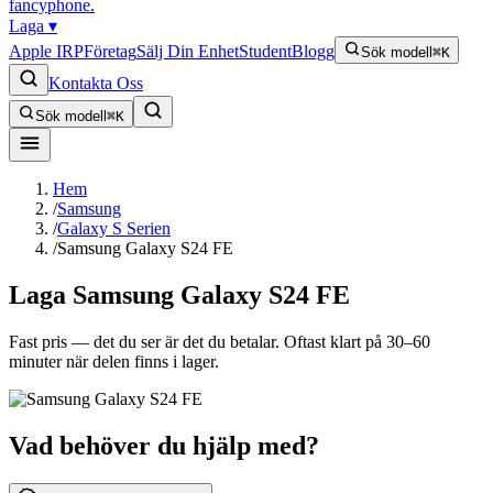
fancyphone
.
Laga
▾
Apple IRP
Företag
Sälj Din Enhet
Student
Blogg
Sök modell
⌘K
Kontakta Oss
Sök modell
⌘K
Hem
/
Samsung
/
Galaxy S Serien
/
Samsung Galaxy S24 FE
Laga
Samsung Galaxy S24 FE
Fast pris — det du ser är det du betalar. Oftast klart på 30–60
minuter när delen finns i lager.
Vad behöver du hjälp med?