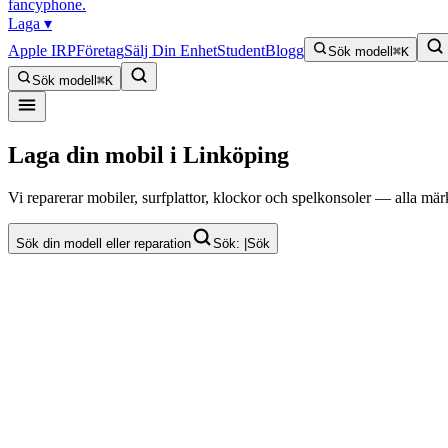
fancyphone
.
Laga
▾
Apple IRP
Företag
Sälj Din Enhet
Student
Blogg
Sök modell
⌘K
Sök modell
⌘K
Laga din mobil i Linköping
Vi reparerar mobiler, surfplattor, klockor och spelkonsoler — alla mär
Sök din modell eller reparation
Sök:
|
Sök